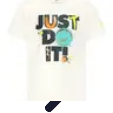
Bienestar Hoy
Salud General
Alimentación y Bienestar
Nutrición
Bienestar
Personal
Planificación de Bienestar
Bienestar Hoy