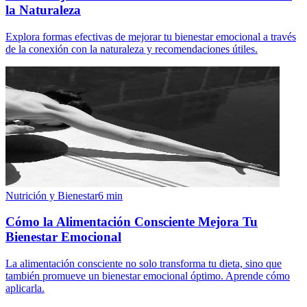
la Naturaleza
Explora formas efectivas de mejorar tu bienestar emocional a través
de la conexión con la naturaleza y recomendaciones útiles.
Nutrición y Bienestar
6
min
Cómo la Alimentación Consciente Mejora Tu
Bienestar Emocional
La alimentación consciente no solo transforma tu dieta, sino que
también promueve un bienestar emocional óptimo. Aprende cómo
aplicarla.