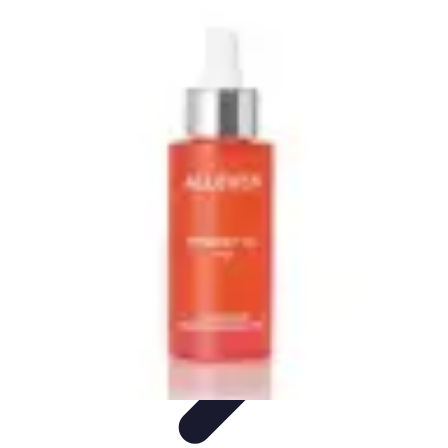
Bienestar Hoy
Salud General
Alimentación y Bienestar
Nutrición
Bienestar
Personal
Planificación de Bienestar
Bienestar Hoy