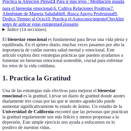
Practica la Atención Plena
📺 Para ir más lejos : Meditación guiada
para el bienestar emocional,
6. Cultiva Relaciones Positivas
7.
Aliméntate de Manera Saludable
8. Busca Apoyo Profesional
9.
Dedica Tiempo al Ocio
10. Practica el Autoconocimiento
Checklist
antes de aplicar estas estrategias
Glossario
Índice
(
14
secciones
)
El
bienestar emocional
es fundamental para llevar una vida plena y
equilibrada. En el ajetreo diario, muchas veces pasamos por alto la
importancia de cuidar nuestra salud mental y emocional. Este
artículo explora diez estrategias prácticas que pueden ayudarnos a
fomentar un bienestar emocional sostenible, crucial para enfrentar
los retos de la vida cotidiana.
1. Practica la Gratitud
Una de las estrategias más efectivas para mejorar el
bienestar
emocional
es la gratitud. Llevar un diario de gratitud donde anotes
diariamente tres cosas por las que te sientes agradecido puede
aumentar significativamente tu estado de ánimo. Un estudio de la
Universidad de California
encontró que las personas que practican
la gratitud regularmente son más felices y menos propensas a la
depresión. Este simple ejercicio nos ayuda a enfocarnos en lo
positivo de nuestras vidas.