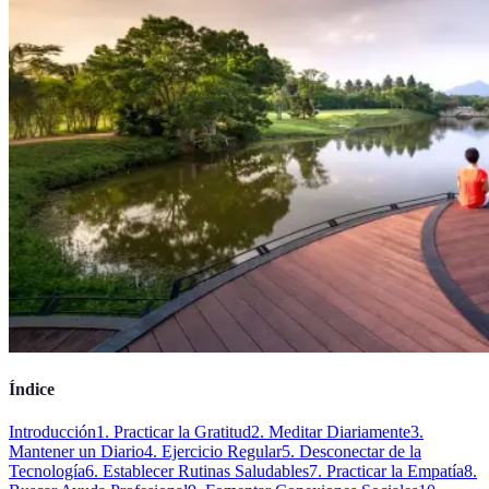
Índice
Introducción
1. Practicar la Gratitud
2. Meditar Diariamente
3.
Mantener un Diario
4. Ejercicio Regular
5. Desconectar de la
Tecnología
6. Establecer Rutinas Saludables
7. Practicar la Empatía
8.