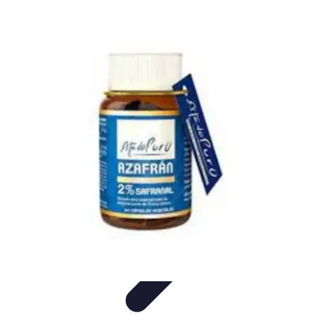
Bienestar Hoy
Salud General
Alimentación y Bienestar
Nutrición
Bienestar
Personal
Planificación de Bienestar
Bienestar Hoy