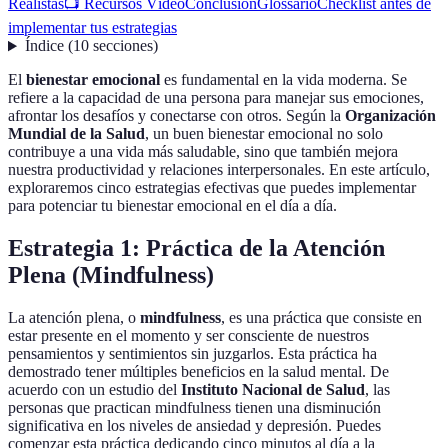
Realistas
📺 Recursos Vídeo
Conclusión
Glossario
Checklist antes de
implementar tus estrategias
Índice
(
10
secciones
)
El
bienestar emocional
es fundamental en la vida moderna. Se
refiere a la capacidad de una persona para manejar sus emociones,
afrontar los desafíos y conectarse con otros. Según la
Organización
Mundial de la Salud
, un buen bienestar emocional no solo
contribuye a una vida más saludable, sino que también mejora
nuestra productividad y relaciones interpersonales. En este artículo,
exploraremos cinco estrategias efectivas que puedes implementar
para potenciar tu bienestar emocional en el día a día.
Estrategia 1: Práctica de la Atención
Plena (Mindfulness)
La atención plena, o
mindfulness
, es una práctica que consiste en
estar presente en el momento y ser consciente de nuestros
pensamientos y sentimientos sin juzgarlos. Esta práctica ha
demostrado tener múltiples beneficios en la salud mental. De
acuerdo con un estudio del
Instituto Nacional de Salud
, las
personas que practican mindfulness tienen una disminución
significativa en los niveles de ansiedad y depresión. Puedes
comenzar esta práctica dedicando cinco minutos al día a la