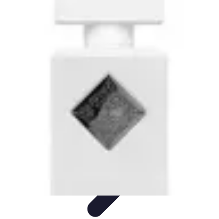
Bienestar Hoy
Salud General
Alimentación y Bienestar
Nutrición
Bienestar
Personal
Planificación de Bienestar
Bienestar Hoy