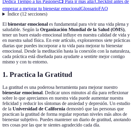
Dedica Tiempo a tus Pasiones
📺 Para ir más allá:
Checklist antes de
empezar a mejorar tu bienestar emocional
Glossario
FAQ
Índice
(
12
secciones
)
El
bienestar emocional
es fundamental para vivir una vida plena y
saludable. Según la
Organización Mundial de la Salud (OMS)
,
tener un buen estado emocional influye en nuestra calidad de vida y
en nuestra salud física. En este artículo, exploraremos siete prácticas
diarias que puedes incorporar a tu vida para mejorar tu bienestar
emocional. Desde la meditación hasta la conexión con la naturaleza,
cada práctica está diseñada para ayudarte a sentirte mejor contigo
mismo y con tu entorno.
1. Practica la Gratitud
La gratitud es una poderosa herramienta para mejorar nuestro
bienestar emocional
. Dedicar unos minutos al día para reflexionar
sobre lo que apreciamos en nuestra vida puede aumentar nuestra
felicidad y reducir los síntomas de ansiedad y depresión. Un estudio
de la
Universidad de California
demostró que las personas que
practican la gratitud de forma regular reportan niveles más altos de
bienestar subjetivo. Puedes mantener un diario de gratitud, anotando
tres cosas por las que te sientes agradecido cada día.