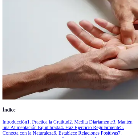
Índice
Introducción
1. Practica la Gratitud
2. Medita Diariamente
3. Mantén
una Alimentación Equilibrada
4. Haz Ejercicio Regularmente
5.
Conecta con la Naturaleza
6. Establece Relaciones Positivas
7.