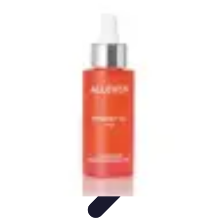
Bienestar Hoy
Salud General
Alimentación y Bienestar
Nutrición
Bienestar
Personal
Planificación de Bienestar
Bienestar Hoy