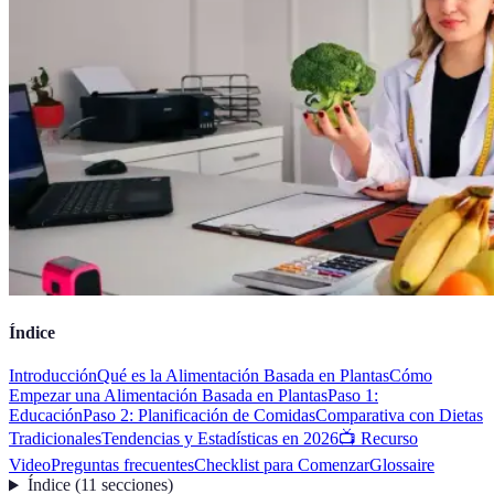
Índice
Introducción
Qué es la Alimentación Basada en Plantas
Cómo
Empezar una Alimentación Basada en Plantas
Paso 1:
Educación
Paso 2: Planificación de Comidas
Comparativa con Dietas
Tradicionales
Tendencias y Estadísticas en 2026
📺 Recurso
Video
Preguntas frecuentes
Checklist para Comenzar
Glossaire
Índice
(
11
secciones
)