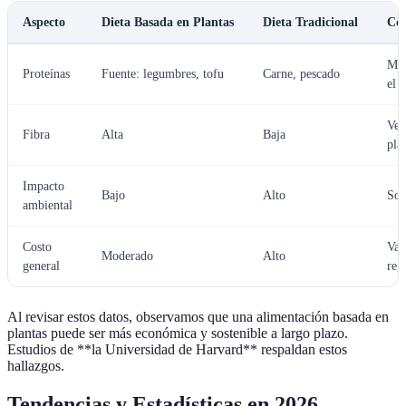
Aspecto
Dieta Basada en Plantas
Dieta Tradicional
Co
Mej
Proteínas
Fuente: legumbres, tofu
Carne, pescado
el 
Ven
Fibra
Alta
Baja
pla
Impacto
Bajo
Alto
Sos
ambiental
Costo
Var
Moderado
Alto
general
reg
Al revisar estos datos, observamos que una alimentación basada en
plantas puede ser más económica y sostenible a largo plazo.
Estudios de **la Universidad de Harvard** respaldan estos
hallazgos.
Tendencias y Estadísticas en 2026