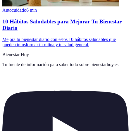
Autocuidado
6
min
10 Hábitos Saludables para Mejorar Tu Bienestar
Diario
Mejora tu bienestar diario con estos 10 hábitos saludables que
pueden transformar tu rutina y tu salud general.
Bienestar Hoy
Tu fuente de información para saber todo sobre
bienestarhoy.es
.