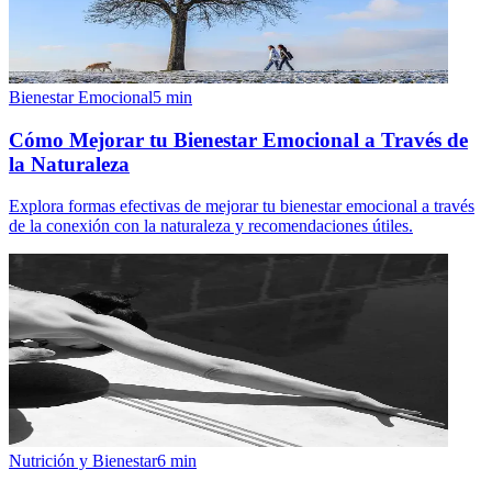
Bienestar Emocional
5
min
Cómo Mejorar tu Bienestar Emocional a Través de
la Naturaleza
Explora formas efectivas de mejorar tu bienestar emocional a través
de la conexión con la naturaleza y recomendaciones útiles.
Nutrición y Bienestar
6
min