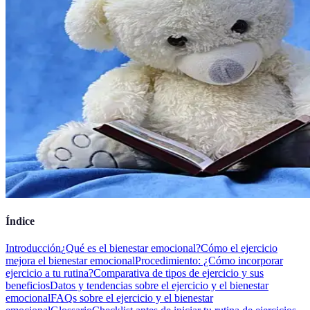
Índice
Introducción
¿Qué es el bienestar emocional?
Cómo el ejercicio
mejora el bienestar emocional
Procedimiento: ¿Cómo incorporar
ejercicio a tu rutina?
Comparativa de tipos de ejercicio y sus
beneficios
Datos y tendencias sobre el ejercicio y el bienestar
emocional
FAQs sobre el ejercicio y el bienestar