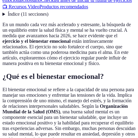
emocional
Glossario
Checklist antes de iniciar tu rutina de ejercicios
📺 Recursos Video
Productos recomendados
Índice
(
11
secciones
)
En un mundo cada vez más acelerado y estresante, la búsqueda de
un equilibrio entre la salud física y mental se ha vuelto crucial. A
medida que avanzamos hacia 2026, se hace evidente que el
ejercicio y el bienestar emocional
están intrínsecamente
relacionados. El ejercicio no solo fortalece el cuerpo, sino que
también actúa como una poderosa medicina para el alma. En este
artículo, exploraremos cómo el ejercicio regular puede influir de
manera positiva en tu bienestar emocional y físico.
¿Qué es el bienestar emocional?
El bienestar emocional se refiere a la capacidad de una persona para
manejar sus emociones y enfrentar las tensiones de la vida. Implica
la comprensión de uno mismo, el manejo del estrés, y la formación
de relaciones interpersonales saludables. Según la
Organización
Mundial de la Salud (OMS)
, una buena salud mental es un
componente esencial para un bienestar saludable, que incluye un
estado emocional positivo y la habilidad para recuperar el equilibrio
tras experiencias adversas. Sin embargo, muchas personas descuidan
su salud mental, lo que puede resultar en ansiedad, depresión y otros