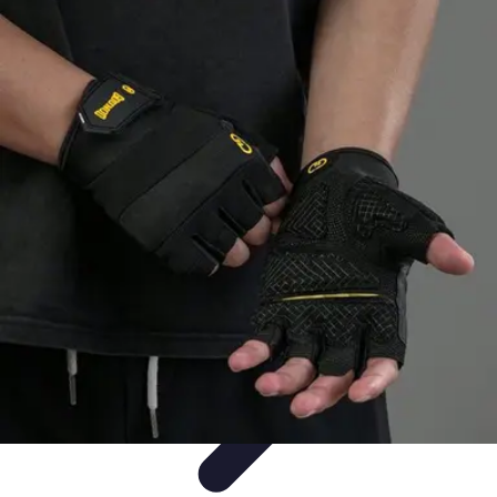
Bienestar Hoy
Salud General
Alimentación y Bienestar
Nutrición
Bienestar
Personal
Planificación de Bienestar
Bienestar Hoy