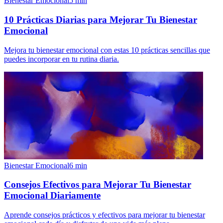
Bienestar Emocional
5
min
10 Prácticas Diarias para Mejorar Tu Bienestar
Emocional
Mejora tu bienestar emocional con estas 10 prácticas sencillas que
puedes incorporar en tu rutina diaria.
Bienestar Emocional
6
min
Consejos Efectivos para Mejorar Tu Bienestar
Emocional Diariamente
Aprende consejos prácticos y efectivos para mejorar tu bienestar