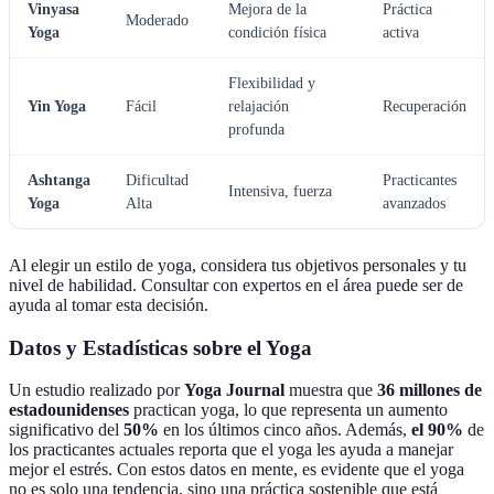
Vinyasa
Mejora de la
Práctica
Moderado
Yoga
condición física
activa
Flexibilidad y
Yin Yoga
Fácil
relajación
Recuperación
profunda
Ashtanga
Dificultad
Practicantes
Intensiva, fuerza
Yoga
Alta
avanzados
Al elegir un estilo de yoga, considera tus objetivos personales y tu
nivel de habilidad. Consultar con expertos en el área puede ser de
ayuda al tomar esta decisión.
Datos y Estadísticas sobre el Yoga
Un estudio realizado por
Yoga Journal
muestra que
36 millones de
estadounidenses
practican yoga, lo que representa un aumento
significativo del
50%
en los últimos cinco años. Además,
el 90%
de
los practicantes actuales reporta que el yoga les ayuda a manejar
mejor el estrés. Con estos datos en mente, es evidente que el yoga
no es solo una tendencia, sino una práctica sostenible que está