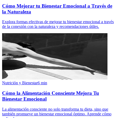
Cómo Mejorar tu Bienestar Emocional a Través de
la Naturaleza
Explora formas efectivas de mejorar tu bienestar emocional a través
de la conexión con la naturaleza y recomendaciones útiles.
Nutrición y Bienestar
6
min
Cómo la Alimentación Consciente Mejora Tu
Bienestar Emocional
La alimentación consciente no solo transforma tu dieta, sino que
también promueve un bienestar emocional óptimo. Aprende cómo