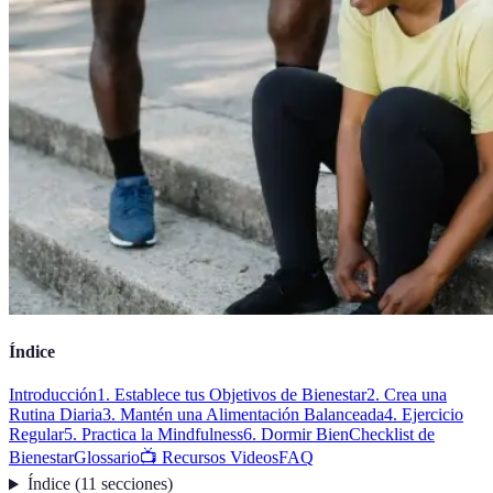
Índice
Introducción
1. Establece tus Objetivos de Bienestar
2. Crea una
Rutina Diaria
3. Mantén una Alimentación Balanceada
4. Ejercicio
Regular
5. Practica la Mindfulness
6. Dormir Bien
Checklist de
Bienestar
Glossario
📺 Recursos Videos
FAQ
Índice
(
11
secciones
)