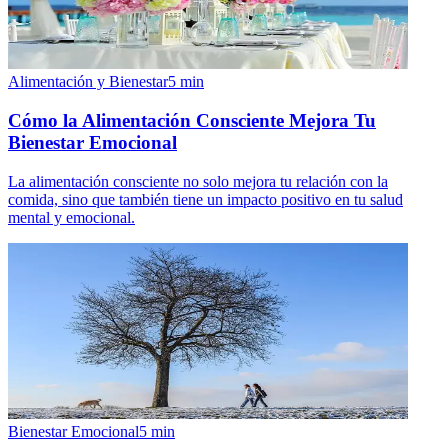
Alimentación y Bienestar
5
min
Cómo la Alimentación Consciente Mejora Tu
Bienestar Emocional
La alimentación consciente no solo mejora tu relación con la
comida, sino que también tiene un impacto positivo en tu salud
mental y emocional.
Bienestar Emocional
5
min