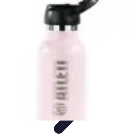
Bienestar Hoy
Salud General
Alimentación y Bienestar
Nutrición
Bienestar
Personal
Planificación de Bienestar
Bienestar Hoy