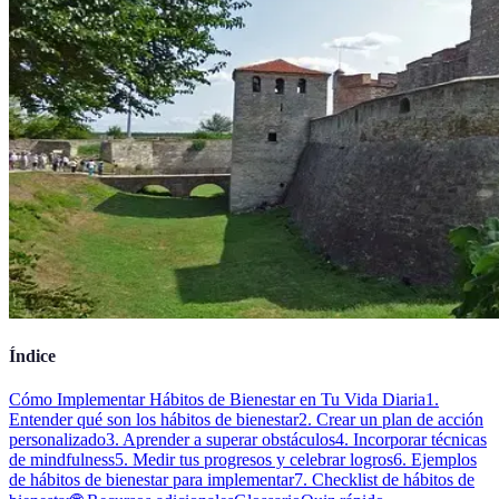
Índice
Cómo Implementar Hábitos de Bienestar en Tu Vida Diaria
1.
Entender qué son los hábitos de bienestar
2. Crear un plan de acción
personalizado
3. Aprender a superar obstáculos
4. Incorporar técnicas
de mindfulness
5. Medir tus progresos y celebrar logros
6. Ejemplos
de hábitos de bienestar para implementar
7. Checklist de hábitos de