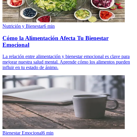
Nutrición y Bienestar
6
min
Cómo la Alimentación Afecta Tu Bienestar
Emocional
La relación entre alimentación y bienestar emocional es clave para
mejorar nuestra salud mental. Aprende cómo los alimentos pueden
influir en tu estado de ánimo.
Bienestar Emocional
6
min