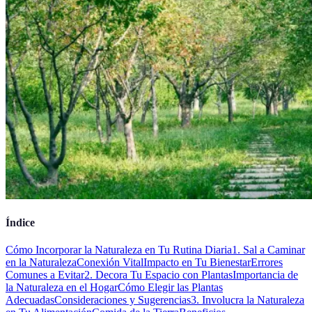
Índice
Cómo Incorporar la Naturaleza en Tu Rutina Diaria
1. Sal a Caminar
en la Naturaleza
Conexión Vital
Impacto en Tu Bienestar
Errores
Comunes a Evitar
2. Decora Tu Espacio con Plantas
Importancia de
la Naturaleza en el Hogar
Cómo Elegir las Plantas
Adecuadas
Consideraciones y Sugerencias
3. Involucra la Naturaleza