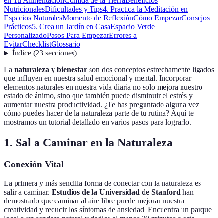
en Tu Alimentación
Comida de la Tierra
Beneficios
Nutricionales
Dificultades y Tips
4. Practica la Meditación en
Espacios Naturales
Momento de Reflexión
Cómo Empezar
Consejos
Prácticos
5. Crea un Jardín en Casa
Espacio Verde
Personalizado
Pasos Para Empezar
Errores a
Evitar
Checklist
Glossario
Índice
(
23
secciones
)
La
naturaleza y bienestar
son dos conceptos estrechamente ligados
que influyen en nuestra salud emocional y mental. Incorporar
elementos naturales en nuestra vida diaria no solo mejora nuestro
estado de ánimo, sino que también puede disminuir el estrés y
aumentar nuestra productividad. ¿Te has preguntado alguna vez
cómo puedes hacer de la naturaleza parte de tu rutina? Aquí te
mostramos un tutorial detallado en varios pasos para lograrlo.
1. Sal a Caminar en la Naturaleza
Conexión Vital
La primera y más sencilla forma de conectar con la naturaleza es
salir a caminar.
Estudios de la Universidad de Stanford
han
demostrado que caminar al aire libre puede mejorar nuestra
creatividad y reducir los síntomas de ansiedad. Encuentra un parque