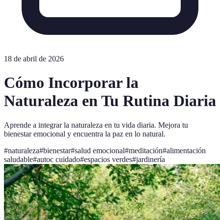
18 de abril de 2026
Cómo Incorporar la
Naturaleza en Tu Rutina Diaria
Aprende a integrar la naturaleza en tu vida diaria. Mejora tu
bienestar emocional y encuentra la paz en lo natural.
#
naturaleza
#
bienestar
#
salud emocional
#
meditación
#
alimentación
saludable
#
autoc cuidado
#
espacios verdes
#
jardinería