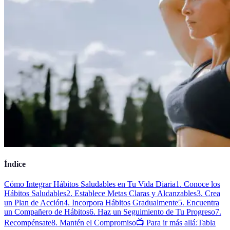
Índice
Cómo Integrar Hábitos Saludables en Tu Vida Diaria
1. Conoce los
Hábitos Saludables
2. Establece Metas Claras y Alcanzables
3. Crea
un Plan de Acción
4. Incorpora Hábitos Gradualmente
5. Encuentra
un Compañero de Hábitos
6. Haz un Seguimiento de Tu Progreso
7.
Recompénsate
8. Mantén el Compromiso
📺 Para ir más allá:
Tabla