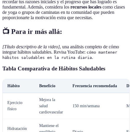
recordar tus razones iniciales y el progreso que has logrado es
fundamental. Además, considera los
recursos locales
como clases
de yoga o grupos de caminatas en tu comunidad que pueden
proporcionarte la motivación extra que necesitas.
📺 Para ir más allá:
[Título descriptivo de la video]
, una análisis completo de cómo
integrar hábitos saludables. Revisa YouTube:
cómo mantener
.
hábitos saludables en la rutina diaria
Tabla Comparativa de Hábitos Saludables
Hábito
Beneficio
Frecuencia recomendada
Dif
Mejora la
Ejercicio
salud
150 min/semana
Mo
físico
cardiovascular
Mantiene el
Hidratación
equilibrio
Diario
Fác