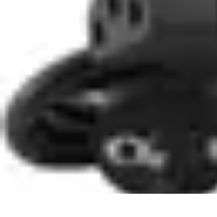
Bienestar Hoy
Salud General
Alimentación y Bienestar
Nutrición
Bienestar Personal
Pl
Bienestar Hoy