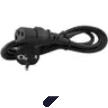
Bienestar Hoy
Salud General
Alimentación y Bienestar
Nutrición
Bienestar
Personal
Planificación de Bienestar
Bienestar Hoy