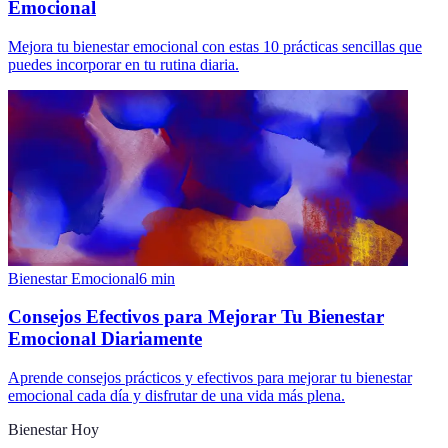
Emocional
Mejora tu bienestar emocional con estas 10 prácticas sencillas que
puedes incorporar en tu rutina diaria.
Bienestar Emocional
6
min
Consejos Efectivos para Mejorar Tu Bienestar
Emocional Diariamente
Aprende consejos prácticos y efectivos para mejorar tu bienestar
emocional cada día y disfrutar de una vida más plena.
Bienestar Hoy