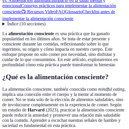
vs. Alimentación automática
Impacto en la salud mental y
emocional
Consejos prácticos para implementar la alimentación
consciente
📺 Recursos Video
FAQ
Glossario
Checklist antes de
implementar la alimentación consciente
Índice
(
10
secciones
)
La
alimentación consciente
es una práctica que ha ganado
popularidad en los últimos años. Se trata de estar presente y
consciente durante las comidas, reflexionando sobre lo que
ingerimos, su origen y cómo impacta en nuestro cuerpo. Este
enfoque propone no solo comer por necesidad, sino disfrutar y
cuidar de lo que consumimos. En este artículo, exploraremos en
profundidad cómo esta práctica puede transformar tu bienestar.
¿Qué es la alimentación consciente?
La alimentación consciente, también conocida como
mindful eating
,
implica una conexión entre el cuerpo y la mente al momento de
comer. No se trata solo de la elección de alimentos saludables, sino
de involucrarse completamente en la experiencia de comer. Según
un estudio de
Harvard
(2023), practicar la alimentación consciente
puede reducir la ansiedad y promover una relación más saludable
con la comida. Aprender a escuchar nuestras señales de hambre y
saciedad es fundamental en esta práctica.