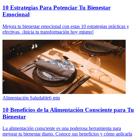
10 Estrategias Para Potenciar Tu Bienestar
Emocional
Mejora tu bienestar emocional con estas 10 estrategias prácticas y
efectivas. ¡Inicia tu transformación hoy mismo!
Alimentación Saludable
6
min
10 Beneficios de la Alimentación Consciente para Tu
Bienestar
La alimentación consciente es una poderosa herramienta para
mejorar tu bienestar diario. Conoce sus beneficios y cómo aplicarla