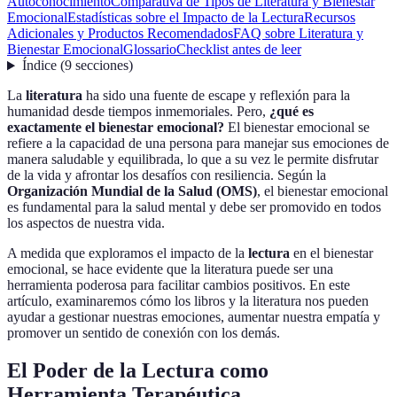
Autoconocimiento
Comparativa de Tipos de Literatura y Bienestar
Emocional
Estadísticas sobre el Impacto de la Lectura
Recursos
Adicionales y Productos Recomendados
FAQ sobre Literatura y
Bienestar Emocional
Glossario
Checklist antes de leer
Índice
(
9
secciones
)
La
literatura
ha sido una fuente de escape y reflexión para la
humanidad desde tiempos inmemoriales. Pero,
¿qué es
exactamente el bienestar emocional?
El bienestar emocional se
refiere a la capacidad de una persona para manejar sus emociones de
manera saludable y equilibrada, lo que a su vez le permite disfrutar
de la vida y afrontar los desafíos con resiliencia. Según la
Organización Mundial de la Salud (OMS)
, el bienestar emocional
es fundamental para la salud mental y debe ser promovido en todos
los aspectos de nuestra vida.
A medida que exploramos el impacto de la
lectura
en el bienestar
emocional, se hace evidente que la literatura puede ser una
herramienta poderosa para facilitar cambios positivos. En este
artículo, examinaremos cómo los libros y la literatura nos pueden
ayudar a gestionar nuestras emociones, aumentar nuestra empatía y
promover un sentido de conexión con los demás.
El Poder de la Lectura como
Herramienta Terapéutica