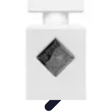
Bienestar Hoy
Salud General
Alimentación y Bienestar
Nutrición
Bienestar
Personal
Planificación de Bienestar
Bienestar Hoy