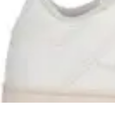
Bienestar Hoy
Salud General
Alimentación y Bienestar
Nutrición
Bienestar Personal
Pl
Bienestar Hoy