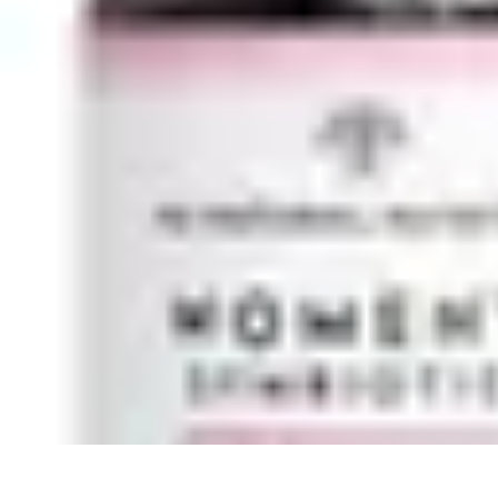
Bienestar Hoy
Salud General
Alimentación y Bienestar
Nutrición
Bienestar Personal
Pl
Bienestar Hoy