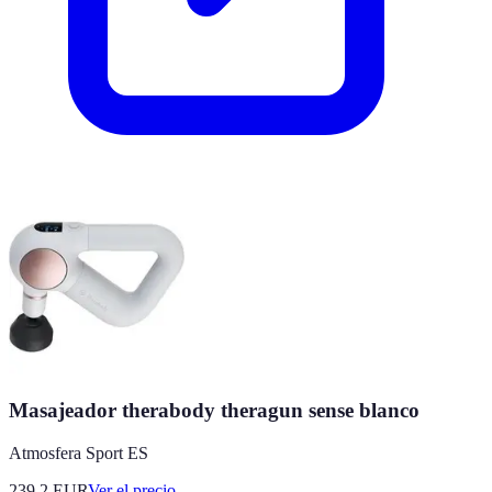
Masajeador therabody theragun sense blanco
Atmosfera Sport ES
239.2
EUR
Ver el precio