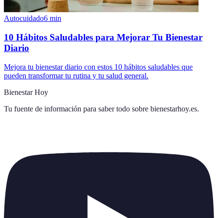
Autocuidado
6
min
10 Hábitos Saludables para Mejorar Tu Bienestar
Diario
Mejora tu bienestar diario con estos 10 hábitos saludables que
pueden transformar tu rutina y tu salud general.
Bienestar Hoy
Tu fuente de información para saber todo sobre
bienestarhoy.es
.