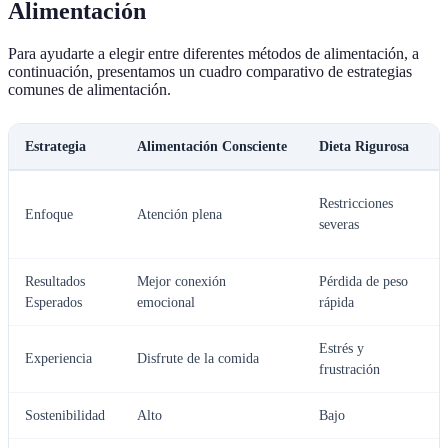
Alimentación
Para ayudarte a elegir entre diferentes métodos de alimentación, a
continuación, presentamos un cuadro comparativo de estrategias
comunes de alimentación.
Estrategia
Alimentación Consciente
Dieta Rigurosa
Restricciones
Enfoque
Atención plena
p
severas
p
Resultados
Mejor conexión
Pérdida de peso
P
Esperados
emocional
rápida
p
Estrés y
Experiencia
Disfrute de la comida
I
frustración
Sostenibilidad
Alto
Bajo