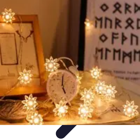
Bienestar Hoy
Salud General
Alimentación y Bienestar
Nutrición
Bienestar
Personal
Planificación de Bienestar
Bienestar Hoy