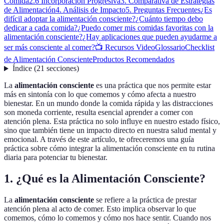
Comida
2.6 Incorporación Progresiva
3. Comparativa de Estrategias
de Alimentación
4. Análisis de Impacto
5. Preguntas Frecuentes
¿Es
difícil adoptar la alimentación consciente?
¿Cuánto tiempo debo
dedicar a cada comida?
¿Puedo comer mis comidas favoritas con la
alimentación consciente?
¿Hay aplicaciones que pueden ayudarme a
ser más consciente al comer?
📺 Recursos Video
Glossario
Checklist
de Alimentación Consciente
Productos Recomendados
Índice
(
21
secciones
)
La
alimentación consciente
es una práctica que nos permite estar
más en sintonía con lo que comemos y cómo afecta a nuestro
bienestar. En un mundo donde la comida rápida y las distracciones
son moneda corriente, resulta esencial aprender a comer con
atención plena. Esta práctica no solo influye en nuestro estado físico,
sino que también tiene un impacto directo en nuestra salud mental y
emocional. A través de este artículo, te ofreceremos una guía
práctica sobre cómo integrar la alimentación consciente en tu rutina
diaria para potenciar tu bienestar.
1. ¿Qué es la Alimentación Consciente?
La
alimentación consciente
se refiere a la práctica de prestar
atención plena al acto de comer. Esto implica observar lo que
comemos, cómo lo comemos y cómo nos hace sentir. Cuando nos