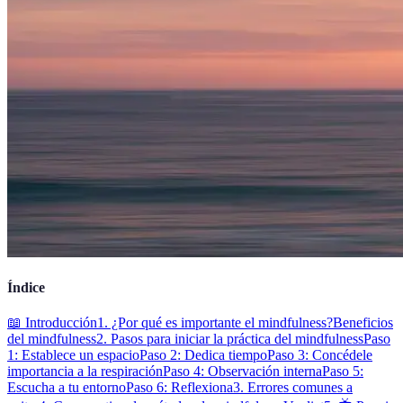
Índice
📖 Introducción
1. ¿Por qué es importante el mindfulness?
Beneficios
del mindfulness
2. Pasos para iniciar la práctica del mindfulness
Paso
1: Establece un espacio
Paso 2: Dedica tiempo
Paso 3: Concédele
importancia a la respiración
Paso 4: Observación interna
Paso 5:
Escucha a tu entorno
Paso 6: Reflexiona
3. Errores comunes a