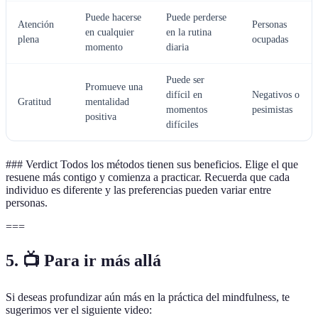
Puede hacerse
Puede perderse
Atención
Personas
en cualquier
en la rutina
plena
ocupadas
momento
diaria
Puede ser
Promueve una
difícil en
Negativos o
Gratitud
mentalidad
momentos
pesimistas
positiva
difíciles
### Verdict Todos los métodos tienen sus beneficios. Elige el que
resuene más contigo y comienza a practicar. Recuerda que cada
individuo es diferente y las preferencias pueden variar entre
personas.
===
5. 📺 Para ir más allá
Si deseas profundizar aún más en la práctica del mindfulness, te
sugerimos ver el siguiente video: