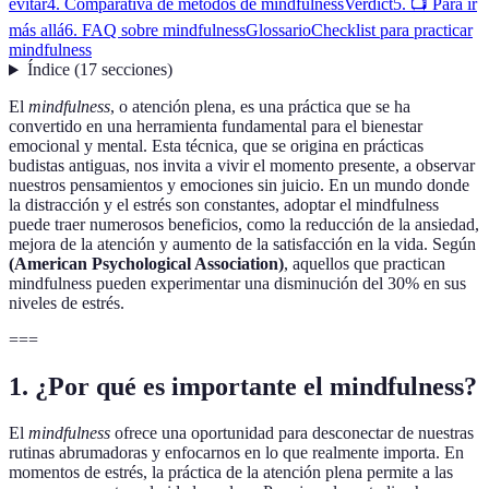
evitar
4. Comparativa de métodos de mindfulness
Verdict
5. 📺 Para ir
más allá
6. FAQ sobre mindfulness
Glossario
Checklist para practicar
mindfulness
Índice
(
17
secciones
)
El
mindfulness
, o atención plena, es una práctica que se ha
convertido en una herramienta fundamental para el bienestar
emocional y mental. Esta técnica, que se origina en prácticas
budistas antiguas, nos invita a vivir el momento presente, a observar
nuestros pensamientos y emociones sin juicio. En un mundo donde
la distracción y el estrés son constantes, adoptar el mindfulness
puede traer numerosos beneficios, como la reducción de la ansiedad,
mejora de la atención y aumento de la satisfacción en la vida. Según
(American Psychological Association)
, aquellos que practican
mindfulness pueden experimentar una disminución del 30% en sus
niveles de estrés.
===
1. ¿Por qué es importante el mindfulness?
El
mindfulness
ofrece una oportunidad para desconectar de nuestras
rutinas abrumadoras y enfocarnos en lo que realmente importa. En
momentos de estrés, la práctica de la atención plena permite a las