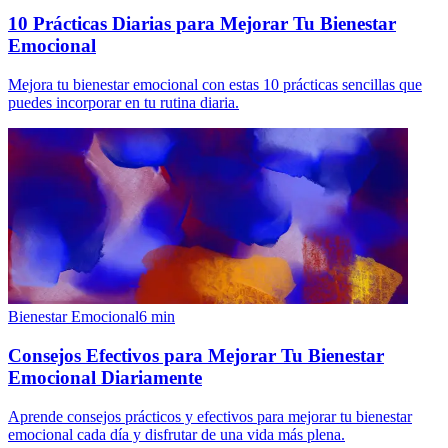
10 Prácticas Diarias para Mejorar Tu Bienestar
Emocional
Mejora tu bienestar emocional con estas 10 prácticas sencillas que
puedes incorporar en tu rutina diaria.
Bienestar Emocional
6
min
Consejos Efectivos para Mejorar Tu Bienestar
Emocional Diariamente
Aprende consejos prácticos y efectivos para mejorar tu bienestar
emocional cada día y disfrutar de una vida más plena.