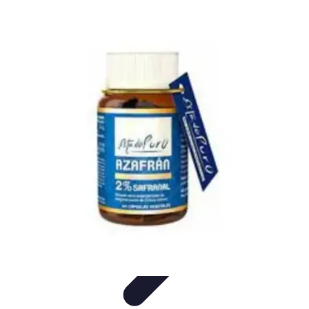
Bienestar Hoy
Salud General
Alimentación y Bienestar
Nutrición
Bienestar
Personal
Planificación de Bienestar
Bienestar Hoy