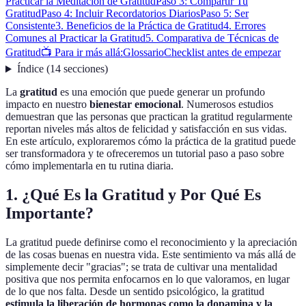
Practicar la Meditación de Gratitud
Paso 3: Compartir Tu
Gratitud
Paso 4: Incluir Recordatorios Diarios
Paso 5: Ser
Consistente
3. Beneficios de la Práctica de Gratitud
4. Errores
Comunes al Practicar la Gratitud
5. Comparativa de Técnicas de
Gratitud
📺 Para ir más allá:
Glossario
Checklist antes de empezar
Índice
(
14
secciones
)
La
gratitud
es una emoción que puede generar un profundo
impacto en nuestro
bienestar emocional
. Numerosos estudios
demuestran que las personas que practican la gratitud regularmente
reportan niveles más altos de felicidad y satisfacción en sus vidas.
En este artículo, exploraremos cómo la práctica de la gratitud puede
ser transformadora y te ofreceremos un tutorial paso a paso sobre
cómo implementarla en tu rutina diaria.
1. ¿Qué Es la Gratitud y Por Qué Es
Importante?
La gratitud puede definirse como el reconocimiento y la apreciación
de las cosas buenas en nuestra vida. Este sentimiento va más allá de
simplemente decir "gracias"; se trata de cultivar una mentalidad
positiva que nos permita enfocarnos en lo que valoramos, en lugar
de lo que nos falta. Desde un sentido psicológico, la gratitud
estimula la liberación de hormonas como la dopamina y la