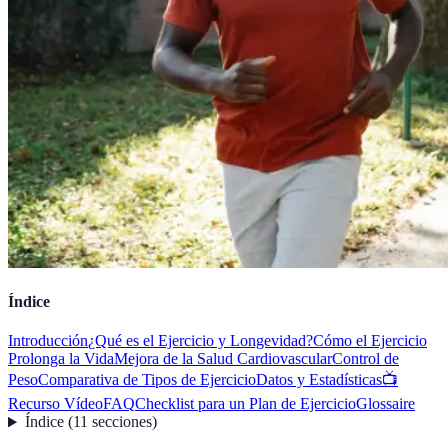
Índice
Introducción
¿Qué es el Ejercicio y Longevidad?
Cómo el Ejercicio
Prolonga la Vida
Mejora de la Salud Cardiovascular
Control de
Peso
Comparativa de Tipos de Ejercicio
Datos y Estadísticas
📺
Recurso Vídeo
FAQ
Checklist para un Plan de Ejercicio
Glossaire
Índice
(
11
secciones
)